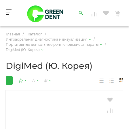
Главная
/
Каталог
/
Интраоральная диагностика и визуализация
/
Портативные дентальные рентгеновские аппараты
/
DigiMed (Ю. Корея)
DigiMed (Ю. Корея)