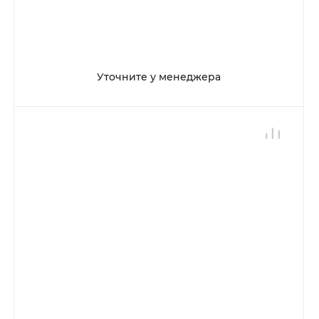
шарнире под креслом
Уточните у менеджера