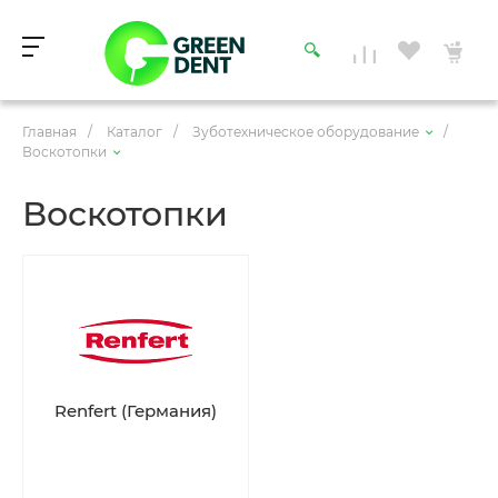
Главная
/
Каталог
/
Зуботехническое оборудование
/
Воскотопки
Воскотопки
Renfert (Германия)