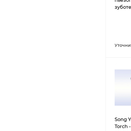
пьезо
зубот
горел
Уточни
Song Y
Torch 