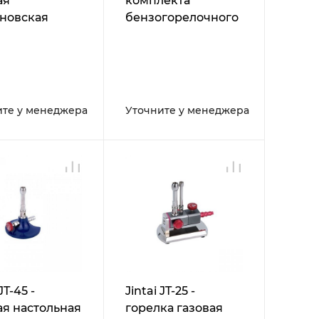
ая
комплекта
новская
бензогорелочного
льная
ите у менеджера
Уточните у менеджера
JT-45 -
Jintai JT-25 -
ая настольная
горелка газовая