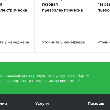
я
газовая
газов
электрическая
пьезоэлектрическая
пьезо
льная ручная
настольная ручная
насто
ая
чёрная, малая
регул
плам
те у менеджера
Уточните у менеджера
Уточн
но расскажем о продукции и услугах, подберем
льный вариант и предложим лучшие цены!
нии
Услуги
Помощь