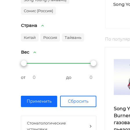
Song Y
Сонис (Россия)
Страна
Китай
Россия
Тайвань
По популя
Вес
от
до
Song Y
Burner
газова
Стоматологические
установки
пьезо