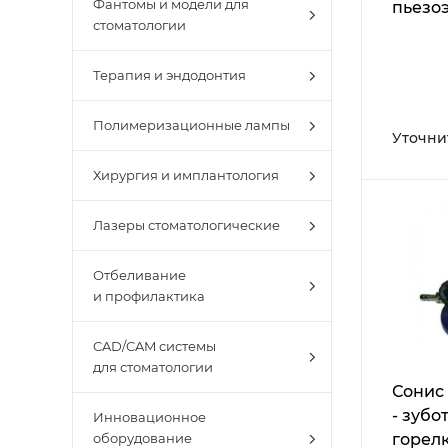
Фантомы и модели для
пьезо
стоматологии
настол
остры
Терапия и эндодонтия
Полимеризационные лампы
Уточни
Хирургия и имплантология
Лазеры стоматологические
Отбеливание
и профилактика
CAD/CAM системы
для стоматологии
Сонис
- зубо
Инновационное
оборудование
горел