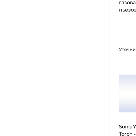
газова
пьезо
насто
красн
Уточни
Song Y
Torch 