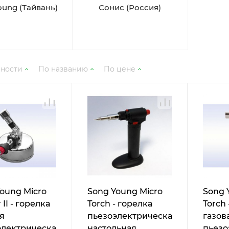
oung (Тайвань)
Сонис (Россия)
рности
По названию
По цене
oung Micro
Song Young Micro
Song 
 II - горелка
Torch - горелка
Torch 
я
пьезоэлектрическая
газов
электрическая
настольная,
пьезо