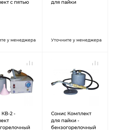
ект с пятью
для пайки
дками
ите у менеджера
Уточните у менеджера
 КВ-2 -
Сонис Комплект
лект
для пайки -
огорелочный
бензогорелочный