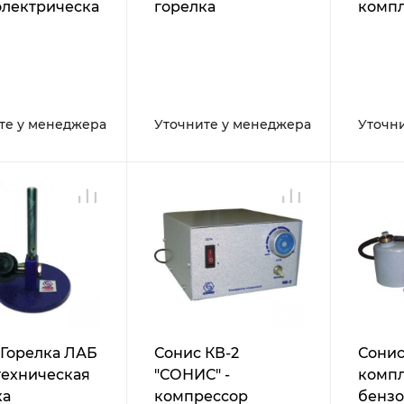
электрическая
горелка
компл
ьная с
наса
м пламенем
те у менеджера
Уточните у менеджера
Уточн
 Горелка ЛАБ
Сонис КВ-2
Сонис
техническая
"СОНИС" -
комп
ка
компрессор
бенз