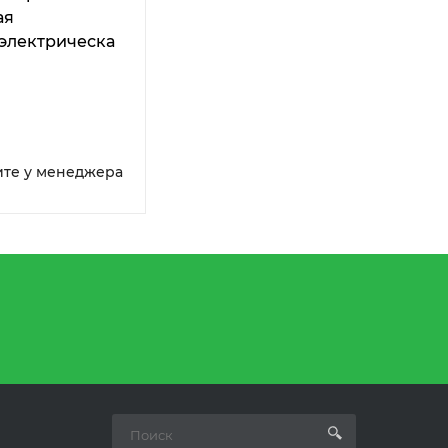
ая
электрическая,
льная ручная,
ируемое
я
ите у менеджера