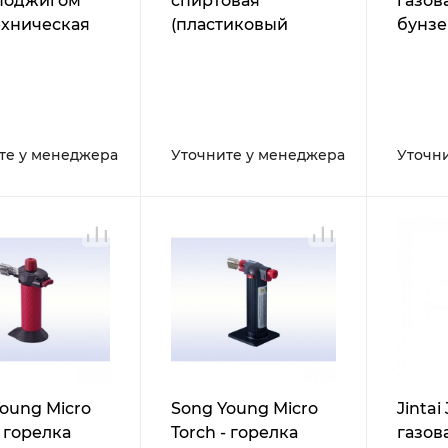
поджигом
спиртовая
газов
ехническая
(пластиковый
бунзе
ка
флакон)
насто
те у менеджера
Уточните у менеджера
Уточн
oung Micro
Song Young Micro
Jintai 
- горелка
Torch - горелка
газов