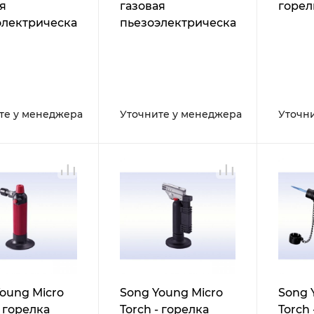
я
газовая
горел
электрическая
пьезоэлектрическая
льная ручная
настольная ручная
ая малая
с
предохранителем
(защита от
использования
те у менеджера
Уточните у менеджера
Уточн
детьми)
oung Micro
Song Young Micro
Song 
- горелка
Torch - горелка
Torch 