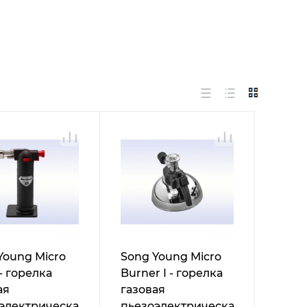
Young Micro
Song Young Micro
- горелка
Burner I - горелка
ая
газовая
электрическая
пьезоэлектрическая