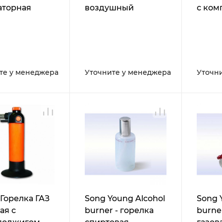
аторная
воздушный
с ком
на
те у менеджера
Уточните у менеджера
Уточн
Горелка ГАЗ
Song Young Alcohol
Song 
ая с
burner - горелка
burne