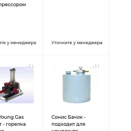
прессором
ите у менеджера
Уточните у менеджера
Young Gas
Сонис Бачок -
r - горелка
подходит для