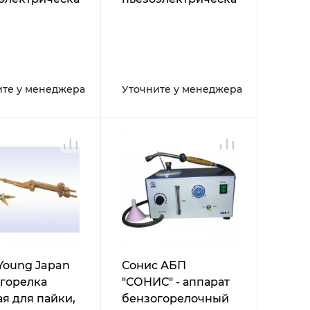
льная ручная
настольная
ите у менеджера
Уточните у менеджера
Young Japan
Сонис АБП
 горелка
"СОНИС" - аппарат
ая для пайки,
бензогорелочный