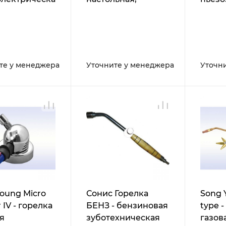
льная
ручная, с системой
насто
наддува для
сильного пламени
те у менеджера
Уточните у менеджера
Уточн
oung Micro
Сонис Горелка
Song 
 IV - горелка
БЕНЗ - бензиновая
type -
я
зуботехническая
газов