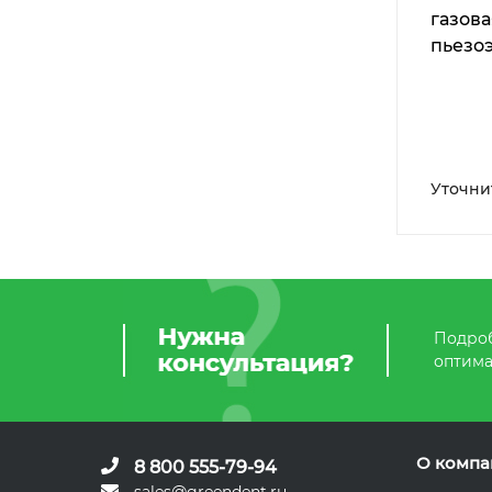
газова
пьезо
насто
красн
Уточни
Подроб
оптима
О компа
8 800 555-79-94
sales@greendent.ru