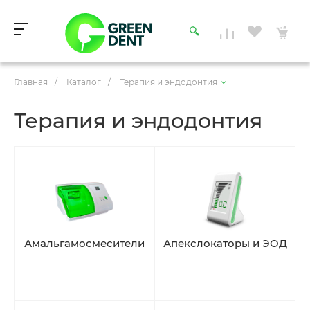
Главная
/
Каталог
/
Терапия и эндодонтия
Терапия и эндодонтия
Амальгамосмесители
Апекслокаторы и ЭОД