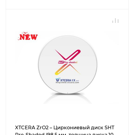
XTCERA ZrO2 – Циркониевый диск SHT
Pre-Shaded (98,5 мм, толщина диска 10