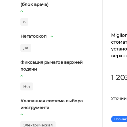
(блок врача)
6
Miglio
Негатоскоп
стома
Да
устано
верхн
Фиксация рычагов верхней
инстр
подачи
1 20
Нет
Уточни
Клапанная система выбора
инструмента
Новинк
Электрическая