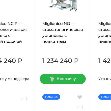
nico NG P —
Miglionico NG —
Miglio
тологическая
стоматологическая
стома
вка с
установка с
устан
й подачей
подкатным
нижн
ументов
модулем
инстр
4 240 ₽
1 234 240 ₽
1 4
те у менеджера
В корзину
Уточн
Новинка
Новин