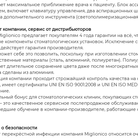
ет максимальное приближение врача к пациенту. Блок асс
м, включает клавиатуру управления, два аспирационных ш
а дополнительного инструмента (светополимеризационная л
т компании, сервис от дистрибьюторов
glionico предлагает покупателям 4 года гарантии на всё, ч
е компоненты стоматологических установок. Исключение с
 действует гарантия производителя.
ожет себе это позволить, поскольку при изготовлении сто
ственные материалы (сталь, алюминий, полиуретан). Полиур
ет длительное сохранение цвета даже после многократных
а сделаны из алюминия.
ция компании проходит строжайший контроль качества на
, имеет сертификаты UNI EN ISO 9001:2008 и UNI EN ISO MED
ние.
ьный бонус для стоматологических клиник, покупающих с
 — это качественное сервисное послепродажное обслужива
едшие обучение в компании-производителе, работающие с
 о безопасности
т перекрёстной инфекции компания Miglionico относится оч