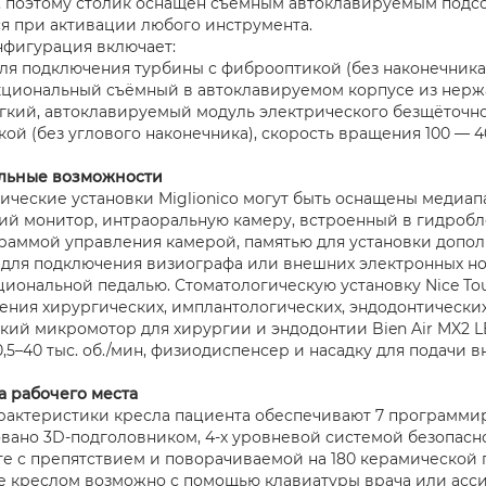
, поэтому столик оснащен съёмным автоклавируемым подсо
я при активации любого инструмента.
нфигурация включает:
ля подключения турбины с фиброоптикой (без наконечника,
циональный съёмный в автоклавируемом корпусе из нержа
гкий, автоклавируемый модуль электрического безщёточно
ой (без углового наконечника), скорость вращения 100 — 40
льные возможности
ические установки Miglionico могут быть оснащены медиапак
й монитор, интраоральную камеру, встроенный в гидробло
раммой управления камерой, памятью для установки допо
для подключения визиографа или внешних электронных н
иональной педалью. Стоматологическую установку Nice To
ения хирургических, имплантологических, эндодонтических
кий микромотор для хирургии и эндодонтии Bien Air MX2 
,5–40 тыс. об./мин, физиодиспенсер и насадку для подачи 
 рабочего места
рактеристики кресла пациента обеспечивают 7 программир
вано 3D-подголовником, 4-х уровневой системой безопас
те с препятствием и поворачиваемой на 180 керамической
 креслом возможно с помощью клавиатуры врача или ассис