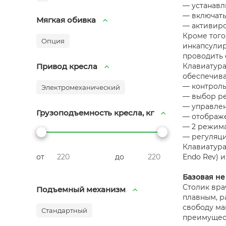
— устанавл
— включать
Мягкая обивка
— активиро
Кроме того
Опция
инкапсулир
проводить 
Привод кресла
Клавиатур
обеспечива
— контроль
Электромеханический
— выбор ре
— управлен
Грузоподъемность кресла, кг
— отображе
— 2 режима
— регуляци
Клавиатур
от
до
Endo Rev) и
Базовая не
Столик вр
Подъемный механизм
плавным, р
свободу ма
Стандартный
преимущест