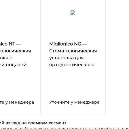
nico NT —
Miglionico NG —
тологическая
Стоматологическая
вка с
установка для
ей подачей
ортодонтического
ументов
приёма
те у менеджера
Уточните у менеджера
й взгляд на премиум-сегмент
я компания Miglionico специализируется на разработке и 