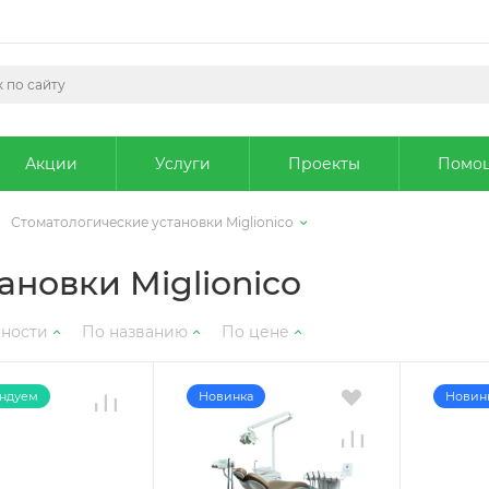
Акции
Услуги
Проекты
Помо
Стоматологические установки Miglionico
ановки Miglionico
рности
По названию
По цене
ндуем
Новинка
Новин