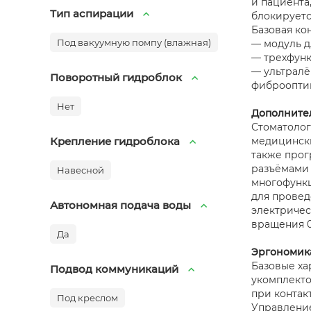
и пациента
Тип аспирации
блокируетс
Базовая ко
Под вакуумную помпу (влажная)
— модуль д
— трехфунк
— ультралё
Поворотный гидроблок
фиброоптик
Нет
Дополните
Стоматолог
Крепление гидроблока
медицински
также прог
разъёмами 
Навесной
многофункц
для провед
Автономная подача воды
электричес
вращения 0
Да
Эргономика
Базовые ха
Подвод коммуникаций
укомплекто
при контак
Под креслом
Управление