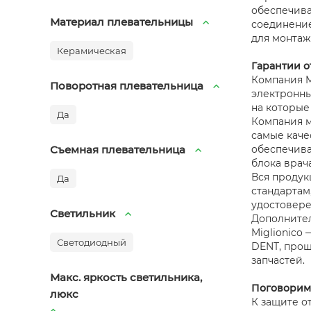
обеспечива
Материал плевательницы
соединение
для монтаж
Керамическая
Гарантии о
Компания Mi
Поворотная плевательница
электронны
на которые
Да
Компания м
самые каче
Съемная плевательница
обеспечива
блока врач
Вся продук
Да
стандартам
удостовере
Светильник
Дополнител
Miglionico
Светодиодный
DENT, прош
запчастей.
Макс. яркость светильника,
Поговорим
люкс
К защите о