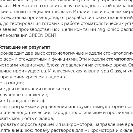
асса. Несмотря на относительную молодость этой компании 
кие оценки специалистов, как в Италии, так и во всем ми
а всех этапах производства, от разработки новых технолог
, до тестирования готовых к работе стоматологических ус
все звенья производственной цепи компании Miglionico рас
ет компания GREEN DENT.
ботающие на результат
роизводит две высокотехнологичные модели стоматологическ
е всеми стандартными функциями. Эти модели
стоматологи
метрами клавиатуры блока управления на столике врача. О
ьные преимущества. И классическая клавиатура Glass, и к
правления креслом пациента:
е позиции;
е для полоскания полости рта;
в нулевое положение;
е Тренделенбурга).
ны программами управления инструментами, которые поз
лять эндодонтические, пародонтологические и профилакт
вать мощность скалера;
ровать скорость вращения микромотора, направление вр
лять внешнюю подачу растворов для микромотора и скале