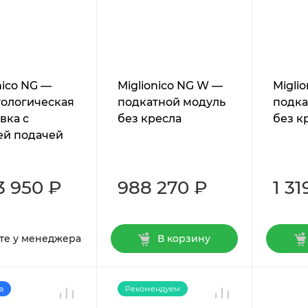
nico NG —
Miglionico NG W —
Migli
тологическая
подкатной модуль
подка
вка с
без кресла
без к
ей подачей
ументов
3 950 ₽
988 270 ₽
1 31
те у менеджера
В корзину
а
Рекомендуем