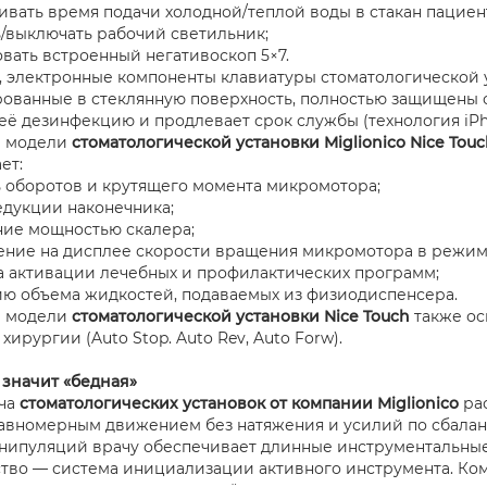
ивать время подачи холодной/теплой воды в стакан пациен
/выключать рабочий светильник;
вать встроенный негативоскоп 5×7.
, электронные компоненты клавиатуры стоматологической
ованные в стеклянную поверхность, полностью защищены о
её дезинфекцию и продлевает срок службы (технология iPh
а модели
стоматологической установки Miglionico Nice Tou
ет:
 оборотов и крутящего момента микромотора;
дукции наконечника;
ие мощностью скалера;
ние на дисплее скорости вращения микромотора в режим
 активации лечебных и профилактических программ;
ю объема жидкостей, подаваемых из физиодиспенсера.
а модели
стоматологической установки Nice Touch
также ос
 хирургии (Auto Stop. Auto Rev, Auto Forw).
 значит «бедная»
ача
стоматологических установок от компании Miglionico
рас
авномерным движением без натяжения и усилий по сбала
нипуляций врачу обеспечивает длинные инструментальные 
во — система инициализации активного инструмента. Компа