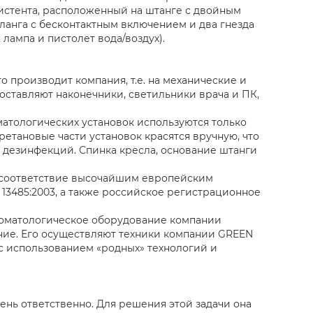
истента, расположенный на штанге с двойным
ланга с бесконтактным включением и два гнезда
ампа и пистолет вода/воздух).
то производит компания, т.е. на механические и
оставляют наконечники, светильники врача и ПК,
матологических установок используются только
етановые части установок красятся вручную, что
 дезинфекций. Спинка кресла, основание штанги
 соответствие высочайшим европейским
 13485:2003, а также российское регистрационное
томатологическое оборудование компании
ние. Его осуществляют техники компании GREEN
 использованием «родных» технологий и
ень ответственно. Для решения этой задачи она