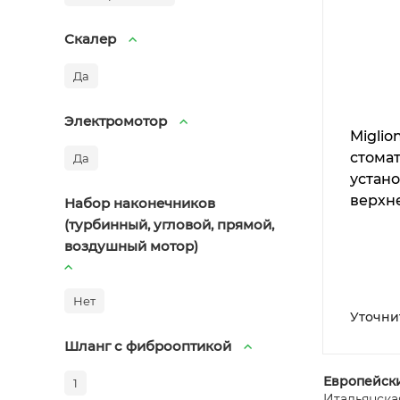
Скалер
Да
Электромотор
Miglio
стома
Да
устано
верхн
Набор наконечников
инстр
(турбинный, угловой, прямой,
воздушный мотор)
Нет
Уточни
Шланг с фиброоптикой
Европейски
1
Итальянска