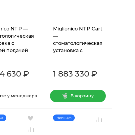
nico NT P —
Miglionico NT P Cart
тологическая
—
овка с
стоматологическая
ей подачей
установка с
ументов
подкатным
модулем
24 630 ₽
1 883 330 ₽
ите у менеджера
В корзину
ка
Новинка