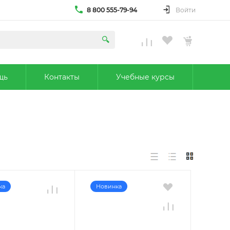
8 800 555-79-94
Войти
щь
Контакты
Учебные курсы
ка
Новинка