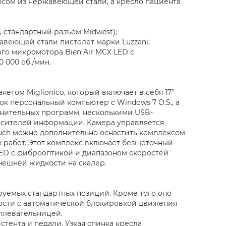
сом из нержавеющей стали, а кресло пациента
 стандартный разъём Midwest);
веющей стали пистолет марки Luzzani;
го микромотора Bien Air MCX LED с
 000 об./мин.
етом Miglionico, который включает в себя 17’’
к персональный компьютер с Windows 7 O.S., а
лнительных программ, несколькими USB-
осителей информации. Камера управляется
uch можно дополнительно оснастить комплексом
 работ. Этот комплекс включает безщёточный
LED с фиброоптикой и диапазоном скоростей
внешней жидкости на скалер.
уемых стандартных позиций. Кроме того оно
ности с автоматической блокировкой движения
 плевательницей.
тента и педали. Узкая спинка кресла