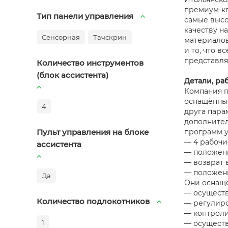
премиум-кл
Тип панели управления
самые высо
качеству н
Сенсорная
Тачскрин
материалов
и то, что 
представля
Количество инструментов
(блок ассистента)
Детали, ра
Компания п
оснащённы
4
друга пара
дополнител
Пульт управления на блоке
программ у
— 4 рабочи
ассистента
— положени
— возврат 
— положени
Да
Они оснаще
— осуществ
Количество подлокотников
— регулиро
— контроли
1
— осуществ