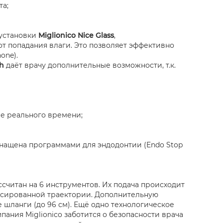
та;
 установки
Miglionico Nice Glass
,
т попадания влаги. Это позволяет эффективно
one).
ch
даёт врачу дополнительные возможности, т.к.
е реального времени;
нащена программами для эндодонтии (Endo Stop
считан на 6 инструментов. Их подача происходит
нсированной траектории. Дополнительную
шланги (до 96 см). Ещё одно технологическое
ния Miglionico заботится о безопасности врача