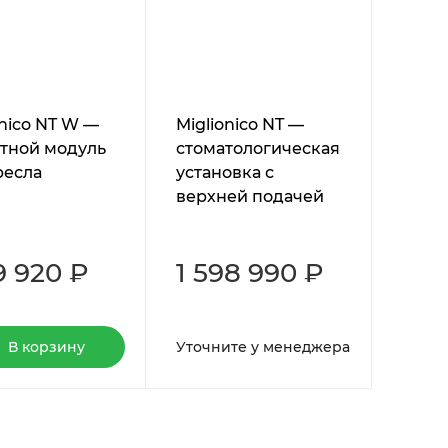
onico NT W —
Miglionico NT —
тной модуль
стоматологическая
ресла
установка с
верхней подачей
инструментов
9 920 ₽
1 598 990 ₽
В корзину
Уточните у менеджера