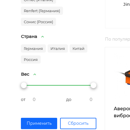
Jin
Renfert (Германия)
Сонис (Россия)
Страна
По популя
Германия
Италия
Китай
Россия
Вес
от
до
Аверон
вибро