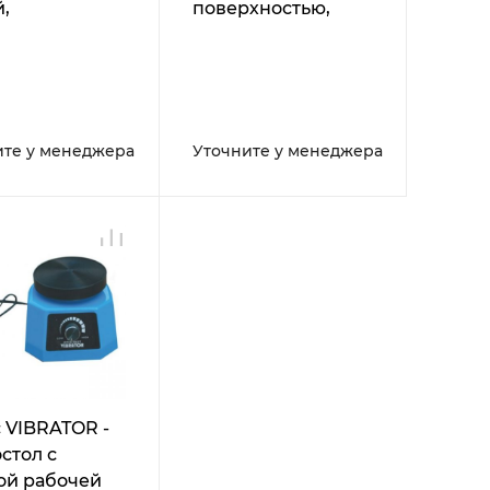
,
поверхностью,
угольная
плавная
ая
регулировка
хность,
амплитуды
ая
вибрации
ировка
ите у менеджера
Уточните у менеджера
итуды
ции,
ка до 2 кг
 VIBRATOR -
стол с
ой рабочей