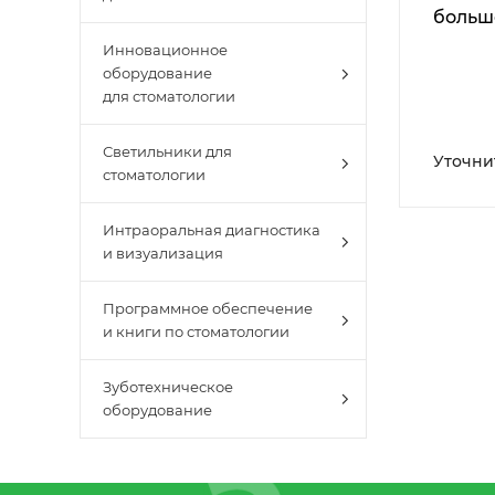
больш
прямо
Инновационное
рабоч
оборудование
поверх
для стоматологии
плавн
регул
Светильники для
Уточни
стоматологии
ампли
вибра
загруз
Интраоральная диагностика
и визуализация
Программное обеспечение
и книги по стоматологии
Зуботехническое
оборудование