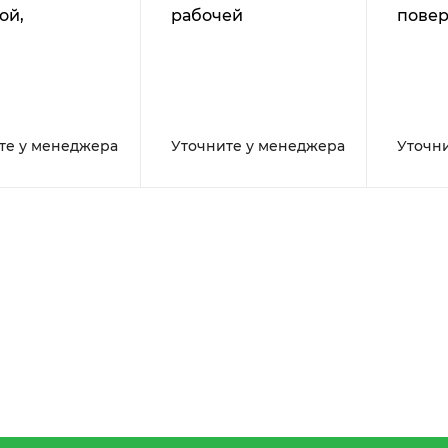
ой,
рабочей
повер
угольная
поверхностью
ая
ность,
ая
ировка
те у менеджера
Уточните у менеджера
Уточн
туды
ции,
ка до 3 кг