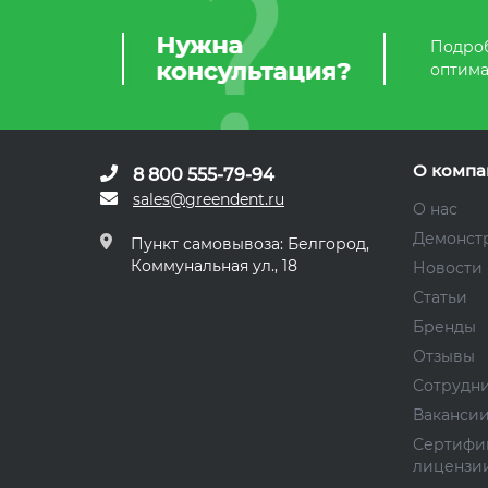
Подроб
оптима
О компа
8 800 555-79-94
sales@greendent.ru
О нас
Демонст
Пункт самовывоза: Белгород,
Коммунальная ул., 18
Новости
Статьи
Бренды
Отзывы
Сотрудн
Ваканси
Сертифи
лицензи