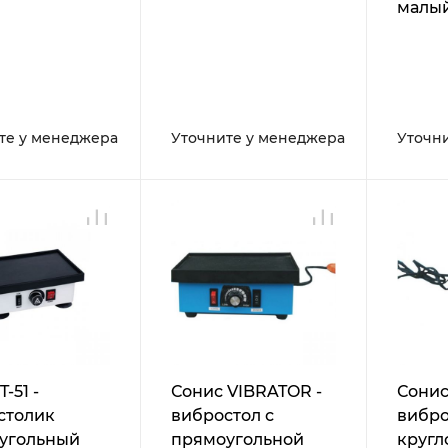
малый
прямо
рабоч
повер
плавн
регул
те у менеджера
Уточните у менеджера
Уточн
ампл
вибра
загруз
T-51 -
Сонис VIBRATOR -
Сонис
столик
вибростол с
вибро
угольный
прямоугольной
кругл