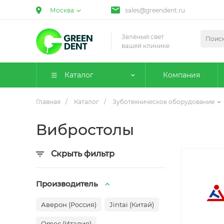
Москва
sales@greendent.ru
Зелёный свет
вашей клинике
Каталог
Компания
Главная
/
Каталог
/
Зуботехническое оборудование
Вибростолы
Скрыть фильтр
Производитель
Аверон (Россия)
Jintai (Китай)
Omec (Италия)