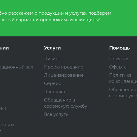
но расскажем о продукции и услугах, подберем
льный вариант и предложим лучшие цены!
нии
Услуги
Помощь
Лизинг
Покупки
рационный зал
Проектирование
Оферта
Лицензирование
Политика
конфиденци
Сервис
Обращение
Доставка
сервисную 
Обращение в
сервисную службу
ики
Все услуги
и
каты и
и