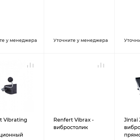
те у менеджера
Уточните у менеджера
Уточн
t Vibrating
Renfert Vibrax -
Jintai 
вибростолик
вибро
ционный
прям