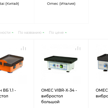
tai (Китай)
Omec (Италия)
рности
По названию
По цене
 ВБ 1.1 -
OMEC VIBR-X-34 -
OMEC 
стол
вибростол
вибро
большой