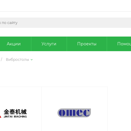
Акции
Услуги
Проекты
Помо
/
Вибростолы