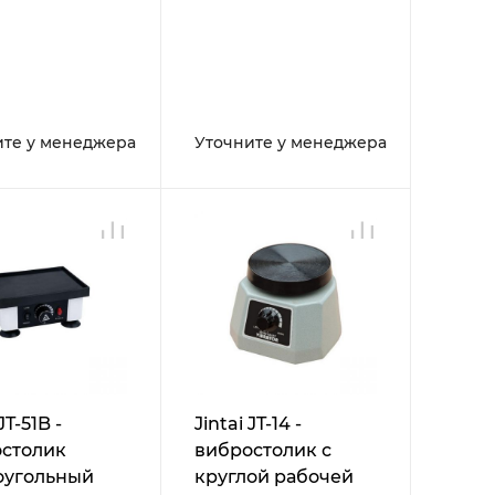
ите у менеджера
Уточните у менеджера
JT-51B -
Jintai JT-14 -
столик
вибростолик с
оугольный
круглой рабочей