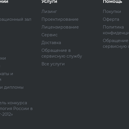
нии
Услуги
Помощь
Лизинг
Покупки
рационный зал
Проектирование
Оферта
Лицензирование
Политика
конфиденци
Сервис
Обращение
Доставка
сервисную 
Обращение в
сервисную службу
ики
Все услуги
и
каты и
и
 и дипломы
ль конкурса
логия России в
-2012»