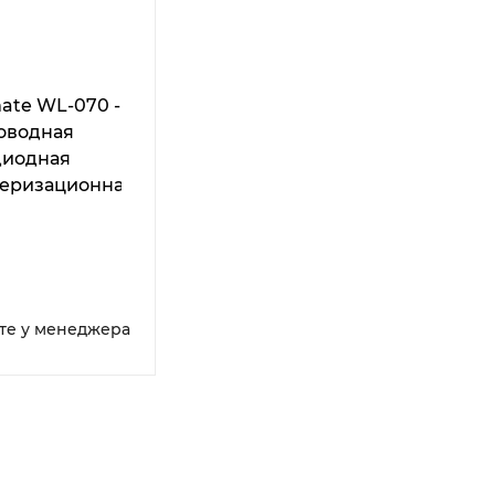
ate WL-070 -
оводная
диодная
еризационная
те у менеджера