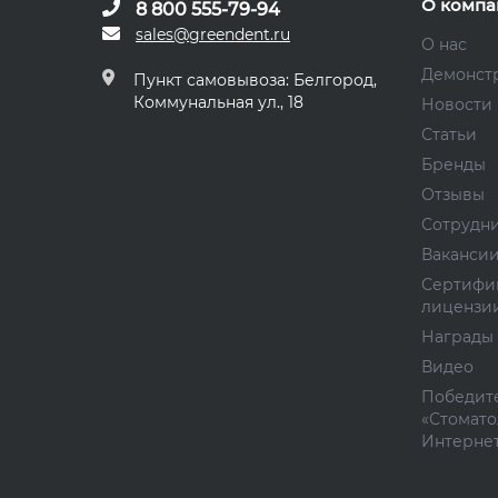
О компа
8 800 555-79-94
sales@greendent.ru
О нас
Демонст
Пункт самовывоза: Белгород,
Коммунальная ул., 18
Новости
Статьи
Бренды
Отзывы
Сотрудн
Ваканси
Сертифи
лицензи
Награды
Видео
Победите
«Стомато
Интернет