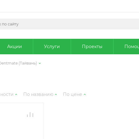
Акции
Услуги
Проекты
Помо
Dentmate (Тайвань)
рности
По названию
По цене