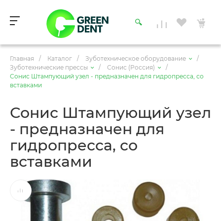
Главная
/
Каталог
/
Зуботехническое оборудование
/
Зуботехнические прессы
/
Сонис (Россия)
/
Сонис Штампующий узел - предназначен для гидропресса, со
вставками
Сонис Штампующий узел
- предназначен для
гидропресса, со
вставками