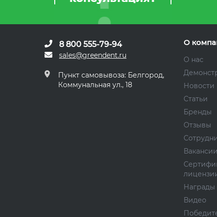
О компа
8 800 555-79-94
sales@greendent.ru
О нас
Демонст
Пункт самовывоза: Белгород,
Коммунальная ул., 18
Новости
Статьи
Бренды
Отзывы
Сотрудн
Ваканси
Сертифи
лицензи
Награды
Видео
Победите