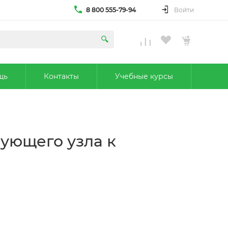
8 800 555-79-94
Войти
щь
Контакты
Учебные курсы
пующего узла к