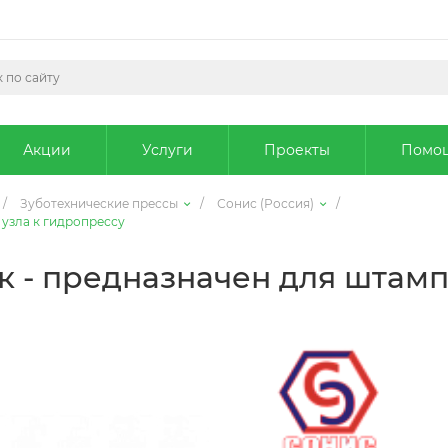
Акции
Услуги
Проекты
Помо
/
Зуботехнические прессы
/
Сонис (Россия)
/
узла к гидропрессу
к - предназначен для штам