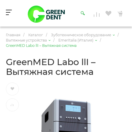
Главная
/
Каталог
/
Зуботехническое оборудование
/
Вытяжные устройства
/
EmerItalia (Италия)
/
GreenMED Labo llI – Вытяжная система
GreenMED Labo llI –
Вытяжная система