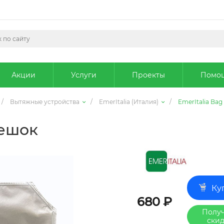
Акции
Услуги
Проекты
Помо
/
Вытяжные устройства
/
EmerItalia (Италия)
/
EmerItalia Ba
Мешок
Ку
680 ₽
Получ
скид