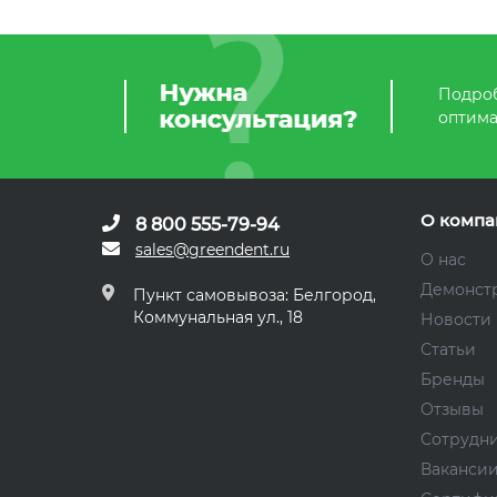
Подроб
оптима
О компа
8 800 555-79-94
sales@greendent.ru
О нас
Демонст
Пункт самовывоза: Белгород,
Коммунальная ул., 18
Новости
Статьи
Бренды
Отзывы
Сотрудн
Ваканси