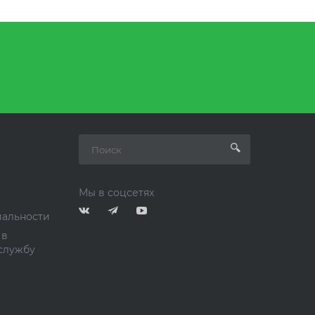
Мы в соцсетях
альности
 в
службу