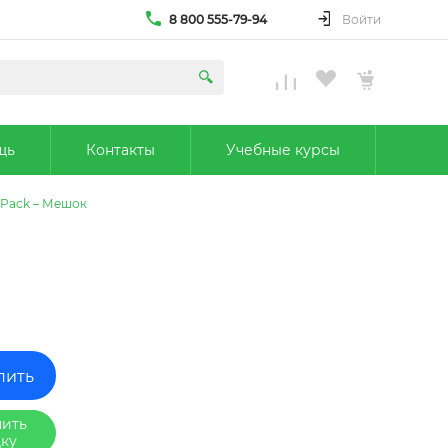
8 800 555-79-94
Войти
щь
Контакты
Учебные курсы
g Pack – Мешок
пить
ить
ку