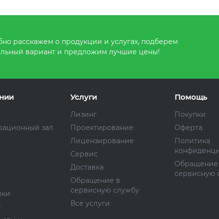
но расскажем о продукции и услугах, подберем
льный вариант и предложим лучшие цены!
нии
Услуги
Помощь
Лизинг
Покупки
рационный зал
Проектирование
Оферта
Лицензирование
Политика
конфиденци
Сервис
Обращение
Доставка
сервисную 
Обращение в
сервисную службу
ики
Все услуги
и