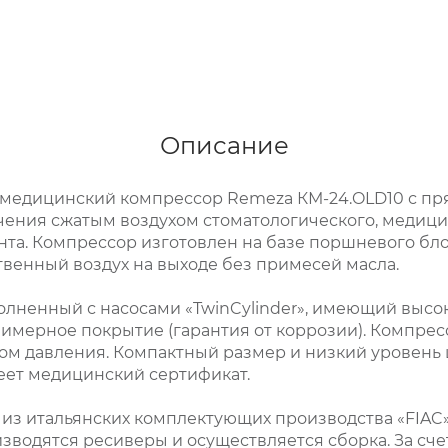
Описание
медицинский компрессор Remeza КМ-24.OLD10 с п
ения сжатым воздухом стоматологического, медици
та. Компрессор изготовлен на базе поршневого бло
твенный воздух на выходе без примесей масла.
лненный с насосами «TwinCylinder», имеющий высок
имерное покрытие (гарантия от коррозии). Компре
м давления. Компактный размер и низкий уровень 
еет медицинский сертификат.
з итальянских комплектующих производства «FIAC»
изводятся ресиверы и осуществляется сборка. За сче