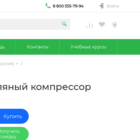
8 800 555-79-94
Войти
щь
Контакты
Учебные курсы
руссия)
/
ляный компрессор
Купить
Получить
скидку