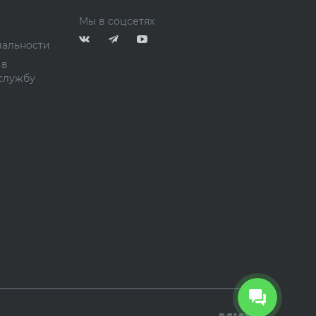
Мы в соцсетях
альности
 в
службу