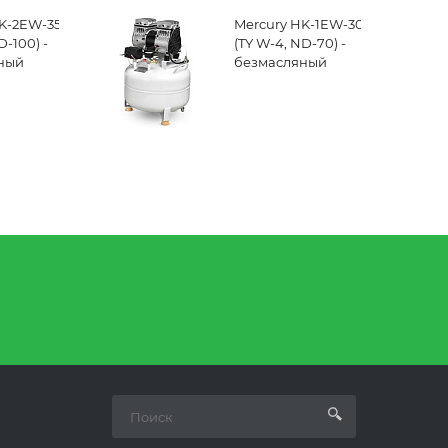
K-2EW-35
Mercury HK-1EW-30
D-100) -
(TY W-4, ND-70) -
ный
безмасляный
р для 1-2
компрессор для
огических
одной
 с
стоматологической
 35 л
установки, с
)
ресивером 30 л (75
л/мин)