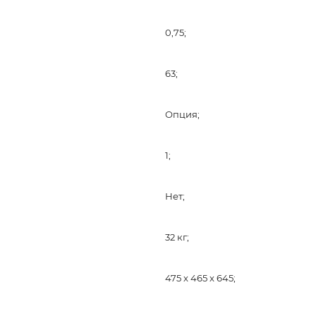
0,75;
63;
Опция;
1;
Нет;
32 кг;
475 x 465 x 645;