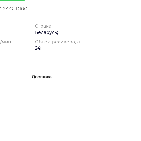
4-24.OLD10С
Страна
Беларусь;
л/мин
Объем ресивера, л
24;
Доставка