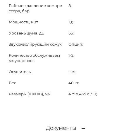
Рабочее давление компре
8;
ссора, бар
Мощность, кВт
1,1;
Уровень шума, дБ
65;
Звукоизолирующий кожух
Опция;
Количество обслуживаем
1-2;
ых установок
Осушитель
Нет;
Вес
40 кг;
Размеры (Ш×Г×В), мм
475 x 465 x 710;
Документы