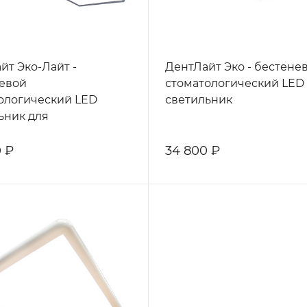
йт Эко-Лайт -
ДентЛайт Эко - бестене
евой
стоматологический LED
ологический LED
светильник
ьник для
хнической
тории
 ₽
34 800 ₽