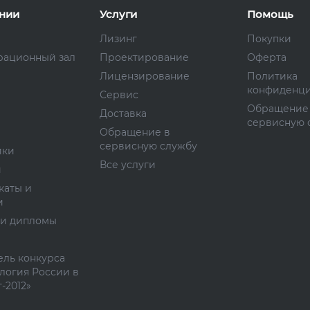
нии
Услуги
Помощь
Лизинг
Покупки
рационный зал
Проектирование
Оферта
Лицензирование
Политика
конфиденци
Сервис
Обращение
Доставка
сервисную 
Обращение в
сервисную службу
ики
Все услуги
и
каты и
и
 и дипломы
ль конкурса
логия России в
-2012»