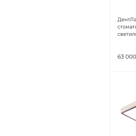
ДентЛа
стомат
светил
63 000