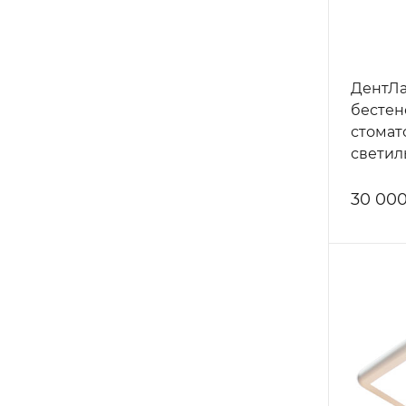
ДентЛа
бестен
стомат
светил
зуботе
лабора
30 000