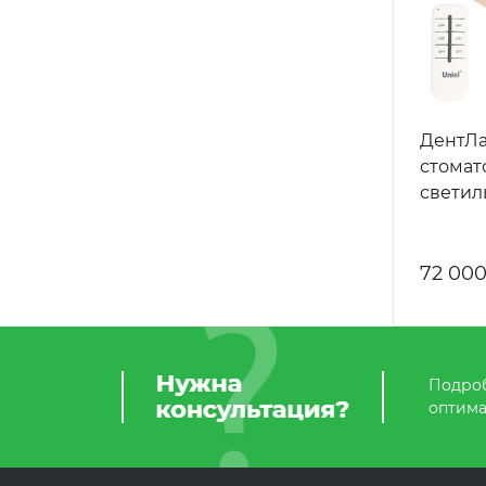
ДентЛа
стомат
светил
72 000
Подроб
оптима