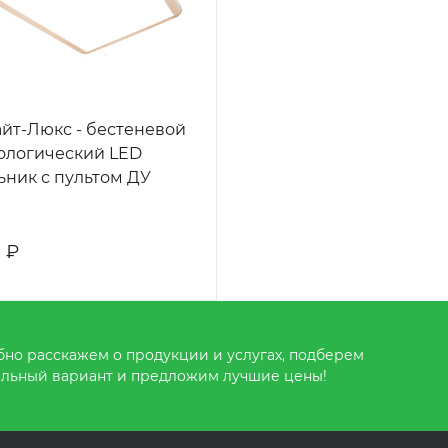
йт-Люкс - бестеневой
ологический LED
ьник с пультом ДУ
 ₽
но расскажем о продукции и услугах, подберем
льный вариант и предложим лучшие цены!