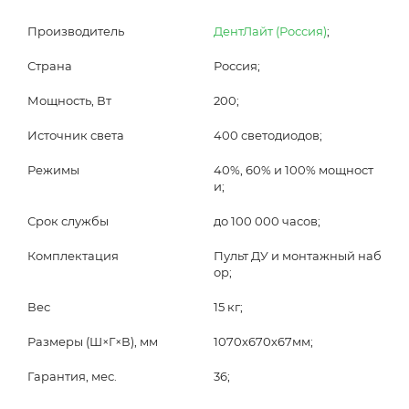
Производитель
ДентЛайт (Россия)
;
Страна
Россия;
Мощность, Вт
200;
Источник света
400 светодиодов;
Режимы
40%, 60% и 100% мощност
и;
Срок службы
до 100 000 часов;
Комплектация
Пульт ДУ и монтажный наб
ор;
Вес
15 кг;
Размеры (Ш×Г×В), мм
1070х670х67мм;
Гарантия, мес.
36;