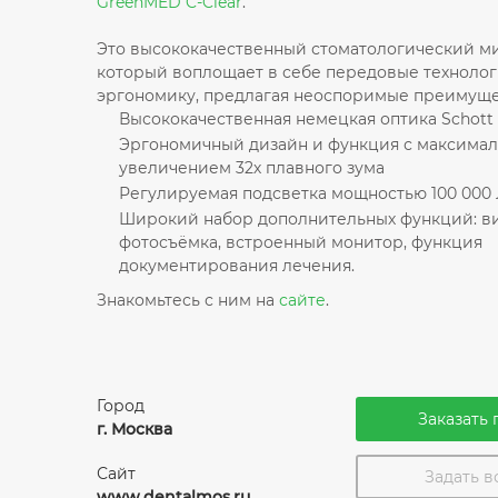
GreenMED C-Clear
.
Это высококачественный стоматологический м
который воплощает в себе передовые технолог
эргономику, предлагая неоспоримые преимуще
Высококачественная немецкая оптика Schott
Эргономичный дизайн и функция с максима
увеличением 32х плавного зума
Регулируемая подсветка мощностью 100 000
Широкий набор дополнительных функций: ви
фотосъёмка, встроенный монитор, функция
документирования лечения.
Знакомьтесь с ним на
сайте
.
Город
Заказать 
г. Москва
Сайт
Задать 
www.dentalmos.ru