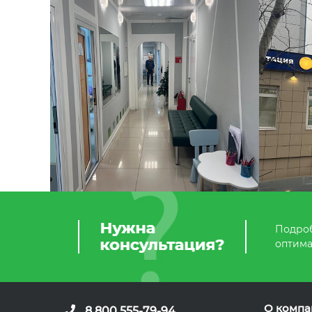
Подроб
оптима
О компа
8 800 555-79-94