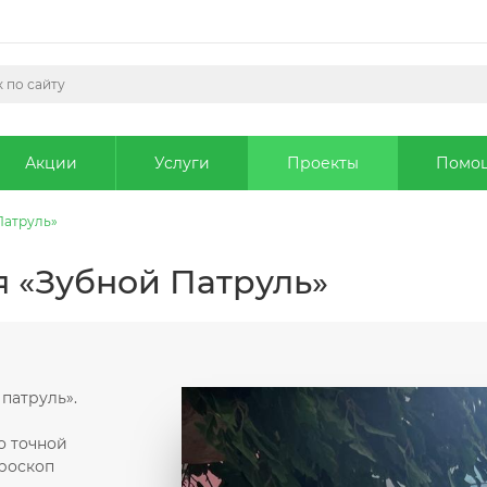
Акции
Услуги
Проекты
Помо
Патруль»
 «Зубной Патруль»
патруль».
о точной
роскоп