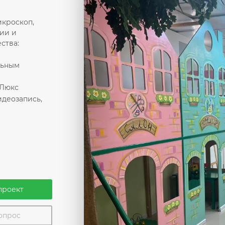
икроскоп,
ии и
ства:
льным
 Люкс
деозапись,
проект
вопрос