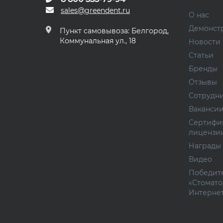
sales@greendent.ru
О нас
Демонст
Пункт самовывоза: Белгород,
Коммунальная ул., 18
Новости
Статьи
Бренды
Отзывы
Сотрудн
Ваканси
Сертифи
лицензи
Награды
Видео
Победите
«Стомато
Интернет