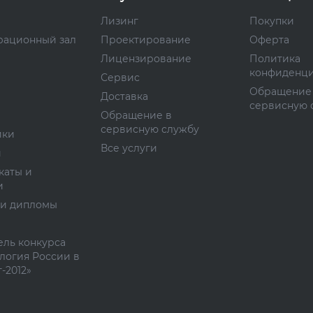
Лизинг
Покупки
рационный зал
Проектирование
Оферта
Лицензирование
Политика
конфиденци
Сервис
Обращение
Доставка
сервисную 
Обращение в
сервисную службу
ики
Все услуги
и
каты и
и
 и дипломы
ль конкурса
логия России в
-2012»