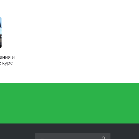
нания и
: курс
ограбяна