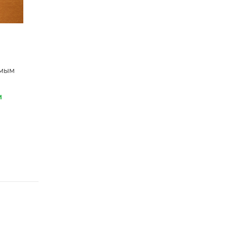
амым
и