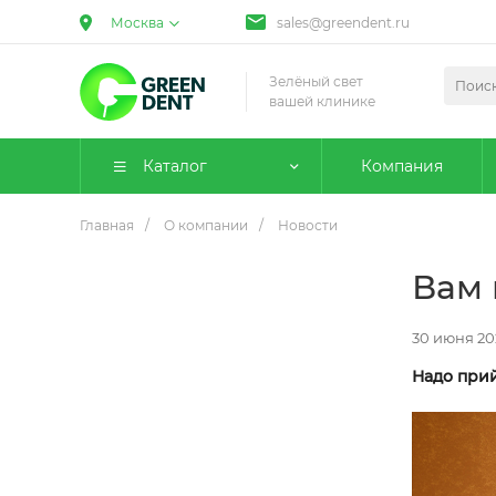
Москва
sales@greendent.ru
Зелёный свет
вашей клинике
Каталог
Компания
Главная
/
О компании
/
Новости
Вам 
30 июня 20
Надо прий