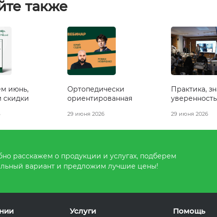
йте также
м июнь,
Ортопедически
Практика, з
м скидки
ориентированная
уверенность
имплантация
Артавазда З
6
29 июня 2026
29 июня 2026
но расскажем о продукции и услугах, подберем
льный вариант и предложим лучшие цены!
нии
Услуги
Помощь