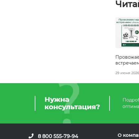
Чита
Провожае
встречае
29 июня 202
Подроб
оптима
О компа
8 800 555-79-94