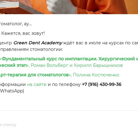
матолог, ау...
Кажется, вас зовут!
центр
Green Dent Academy
ждёт вас в июле на курсах по с
аправлениям стоматологии:
«
Фундаментальный курс по имплантации. Хирургический 
ческий этап
», Роман Вольберг и Кирилл Барышников
рт-терапия для стоматологов
», Полина Костюченко
информации
на сайте
и по телефону
+7 (916) 430-99-36
/WhatsApp)
к списку