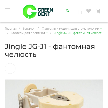
Главная
/
Каталог
/
Фантомы и модели для стоматологии
/
Модели для практики
/
Jingle JG-J1 - фантомная челюсть
Jingle JG-J1 - фантомная
челюсть