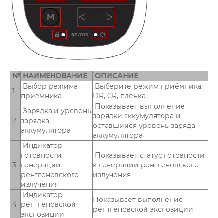
№
НАИМЕНОВАНИЕ
ОПИСАНИЕ
Выбор режима
Выберите режим приёмника:
1
приёмника
DR, CR, плёнка
Показывает выполнение
Зарядка и уровень
зарядки аккумулятора и
2
зарядка
оставшийся уровень заряда
аккумулятора
аккумулятора
Индикатор
готовности
Показывает статус готовности
3
генерации
к генерации рентгеновского
рентгеновского
излучения
излучения
Индикатор
Показывает выполнение
4
рентгеновской
рентгеновской экспозиции
экспозиции