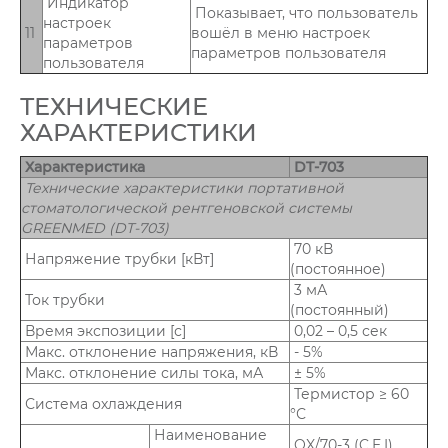
Индикатор
Показывает, что пользователь
настроек
11
вошёл в меню настроек
параметров
параметров пользователя
пользователя
ТЕХНИЧЕСКИЕ
ХАРАКТЕРИСТИКИ
Характеристика
DT-703
Технические характеристики портативной
стоматологической рентгеновской системы
GREENMED (DT-703)
70 кВ
Напряжение трубки [кВт]
(постоянное)
3 мА
Ток трубки
(постоянный)
Время экспозиции [с]
0,02 – 0,5 сек
Макс. отклонение напряжения, кВ
- 5%
Макс. отклонение силы тока, мА
± 5%
Термистор ≥ 60
Система охлаждения
°С
Наименование
OX/70-3 (C.E.I)