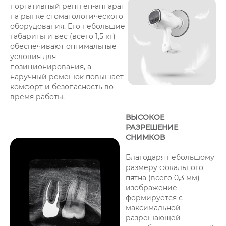
портативный рентген-аппарат
на рынке стоматологического
оборудования. Его небольшие
габариты и вес (всего 1,5 кг)
обеспечивают оптимальные
условия для
позиционирования, а
наручный ремешок повышает
комфорт и безопасность во
время работы.
ВЫСОКОЕ
РАЗРЕШЕНИЕ
СНИМКОВ
Благодаря небольшому
размеру фокального
пятна (всего 0,3 мм)
изображение
формируется с
максимальной
разрешающей