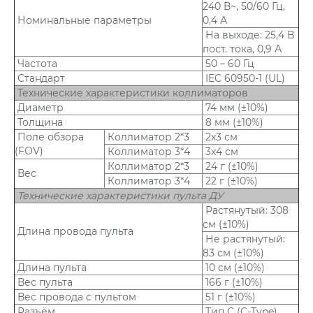
240 В~, 50/60 Гц,
Номинальные параметры
0,4 А
На выходе: 25,4 В
пост. тока, 0,9 А
Частота
50 – 60 Гц
Стандарт
IEC 60950-1 (UL)
Технические характеристики коллиматоров
Диаметр
74 мм (±10%)
Толщина
8 мм (±10%)
Поле обзора
Коллиматор 2*3
2х3 см
(FOV)
Коллиматор 3*4
3х4 см
Коллиматор 2*3
24 г (±10%)
Вес
Коллиматор 3*4
22 г (±10%)
Технические характеристики пульта ДУ
Растянутый: 308
см (±10%)
Длина провода пульта
Не растянутый:
83 см (±10%)
Длина пульта
10 см (±10%)
Вес пульта
166 г (±10%)
Вес провода с пультом
51 г (±10%)
Разъём
Тип С (C-Type)