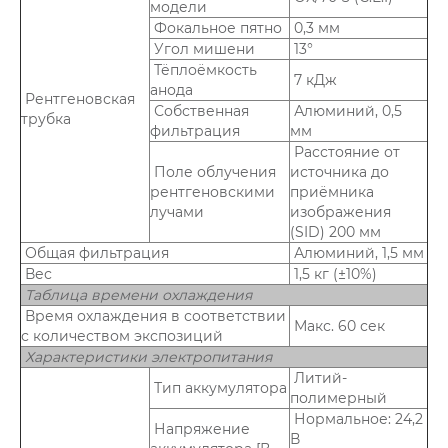
модели
Фокальное пятно
0,3 мм
Угол мишени
13°
Тёплоёмкость
7 кДж
анода
Рентгеновская
Собственная
Алюминий, 0,5
трубка
фильтрация
мм
Расстояние от
Поле облучения
источника до
рентгеновскими
приёмника
лучами
изображения
(SID) 200 мм
Общая фильтрация
Алюминий, 1,5 мм
Вес
1,5 кг (±10%)
Таблица времени охлаждения
Время охлаждения в соответствии
Макс. 60 сек
с количеством экспозиций
Характеристики электропитания
Литий-
Тип аккумулятора
полимерный
Нормальное: 24,2
Напряжение
В