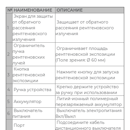
№
НАИМЕНОВАНИЕ
ОПИСАНИЕ
Экран для защиты
от обратного
Защищает от обратного
1
рассеяния
рассеяния рентгеновского
рентгеновского
излучения
излучения
Ограничитель
Ограничивает площадь
пучка
2
рентгеновской экспозиции
рентгеновских
(Поле зрения: Ø 60 мм)
лучей
Кнопка
Нажмите кнопку для запуска
3
рентгеновской
рентгеновской экспозиции
экспозиции
Крепко держите устройство
4
Ручка устройства
за ручку при использовании
Литий-ионный полимерный
5
Аккумулятор
перезаряжаемый аккумулятор
Выключатель
Выключатель электропитания
6
питания
Вкл/Выкл
Подсоедините кабель
Порт
дистанционного выключателя