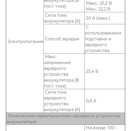
аккумулятора [В
Макс.: 25,2 В
пост. тока]
Мин.: 22,2 В
Сила тока
20 А (макс.)
аккумулятора [А]
С
использованием
Способ зарядки
подставки и
Электропитание
зарядного
устройства
Макс.
напряжение
зарядного
25,4 В
устройства
аккумулятора [В
пост. тока]
Сила тока
зарядного
0,9 А
устройства
аккумулятора [А]
Технические характеристики зарядного устройства
аккумулятора
На входе: 100 –