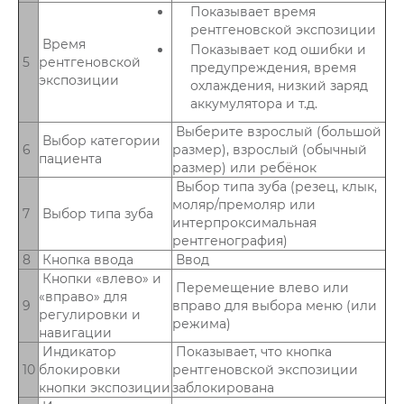
Показывает время
рентгеновской экспозиции
Время
Показывает код ошибки и
5
рентгеновской
предупреждения, время
экспозиции
охлаждения, низкий заряд
аккумулятора и т.д.
Выберите взрослый (большой
Выбор категории
6
размер), взрослый (обычный
пациента
размер) или ребёнок
Выбор типа зуба (резец, клык,
моляр/премоляр или
7
Выбор типа зуба
интерпроксимальная
рентгенография)
8
Кнопка ввода
Ввод
Кнопки «влево» и
Перемещение влево или
«вправо» для
9
вправо для выбора меню (или
регулировки и
режима)
навигации
Индикатор
Показывает, что кнопка
10
блокировки
рентгеновской экспозиции
кнопки экспозиции
заблокирована