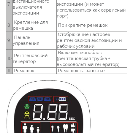
дистанционного
7
экспозиции (и может
выключателя
использоваться как сервисный
экспозиции
порт)
Крепление для
8
Прикрепите ремешок
ремешка
Отображение настроек
Панель
9
рентгеновской экспозиции и
управления
рабочих условий
Включает моноблок
Рентгеновский
10
(рентгеновская трубка +
генератор
высоковольтный генератор)
11
Ремешок
Ремешок на запястье