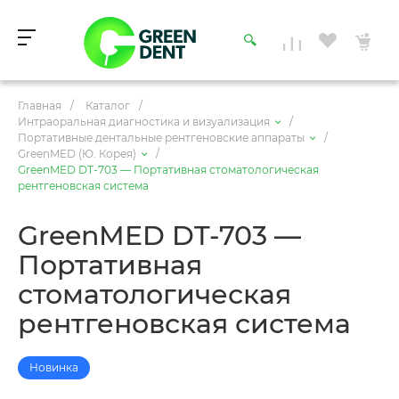
Главная
/
Каталог
/
Интраоральная диагностика и визуализация
/
Портативные дентальные рентгеновские аппараты
/
GreenMED (Ю. Корея)
/
GreenMED DT-703 — Портативная стоматологическая
рентгеновская система
GreenMED DT-703 —
Портативная
стоматологическая
рентгеновская система
Новинка