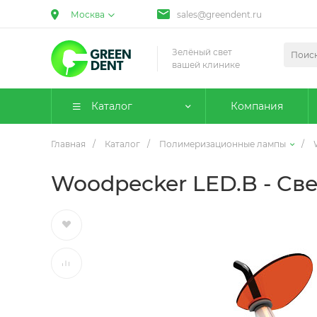
Москва
sales@greendent.ru
Зелёный свет
вашей клинике
Каталог
Компания
Главная
/
Каталог
/
Полимеризационные лампы
/
Woodpecker LED.B - Cв