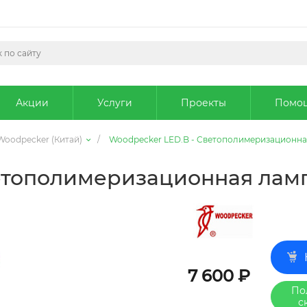
Акции
Услуги
Проекты
Помо
Woodpecker (Китай)
/
Woodpecker LED.B - Cветополимеризационная
етополимеризационная ламп
7 600 ₽
По
с