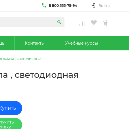
8 800 555-79-94
Войти
щь
Контакты
Учебные курсы
 лампа , светодиодная
а , светодиодная
Купить
лучить
кидку