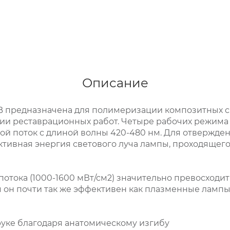
Описание
B предназначена для полимеризации композитных 
и реставрационных работ. Четыре рабочих режима вр
вой поток с длиной волны 420-480 нм. Для отвержде
тивная энергия светового луча лампы, проходящего 
потока (1000-1600 мВт/см2) значительно превосход
м он почти так же эффективен как плазменные лампы,
руке благодаря анатомическому изгибу