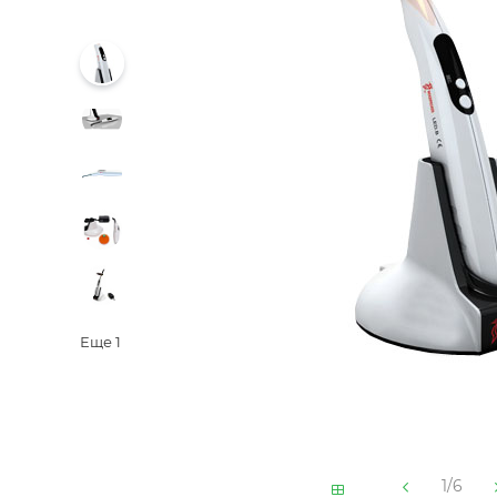
Еще
1
1/6