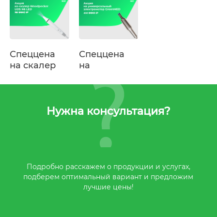
ортопедии
GreenMED
Спеццена
Спеццена
на скалер
на
Woodpecker
универсальный
UDS-N6
электромотор
LED
GreenMED
Нужна консультация?
Подробно расскажем о продукции и услугах,
подберем оптимальный вариант и предложим
лучшие цены!