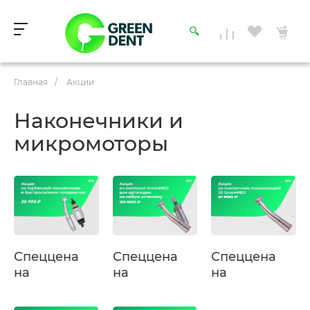
Главная
/
Акции
Наконечники и
микромоторы
Спеццена
Спеццена
Спеццена
на
на
на
комплект
комплект
повышающий
W&H
для
наконечник