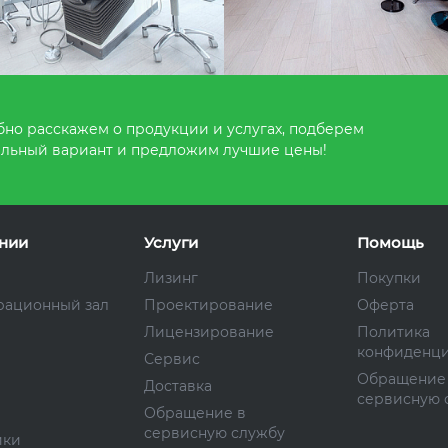
но расскажем о продукции и услугах, подберем
льный вариант и предложим лучшие цены!
нии
Услуги
Помощь
Лизинг
Покупки
рационный зал
Проектирование
Оферта
Лицензирование
Политика
конфиденци
Сервис
Обращение
Доставка
сервисную 
Обращение в
сервисную службу
ики