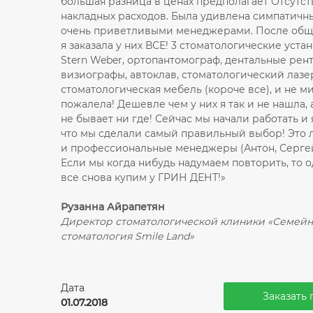
большая разница в ценах предполагает Отсутс
накладных расходов. Была удивлена симпатичн
очень приветливыми менеджерами. После общ
я заказала у них ВСЕ! 3 стоматологические уста
Stern Weber, ортопантомограф, дентальные рент
визиографы, автоклав, стоматологический лазе
стоматологическая мебель (короче все), и не м
пожалела! Дешевле чем у них я так и не нашла, 
не бывает ни где! Сейчас мы начали работать и
что мы сделали самый правильный выбор! Это
и профессиональные менеджеры (Антон, Сергей
Если мы когда нибудь надумаем повторить, то 
все снова купим у ГРИН ДЕНТ!»
Рузанна Айрапетян
Директор стоматологической клиники «Семейн
стоматология Smile Land»
Дата
Заказать 
01.07.2018