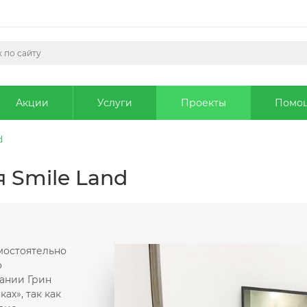
Акции
Услуги
Проекты
Помо
d
 Smile Land
мостоятельно
о
ании Грин
ах», так как