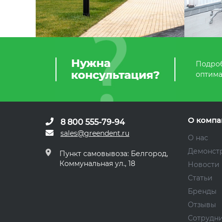
Подроб
оптима
О компа
8 800 555-79-94
sales@greendent.ru
О нас
Демонст
Пункт самовывоза: Белгород,
Коммунальная ул., 18
Новости
Статьи
Бренды
Отзывы
Сотрудн