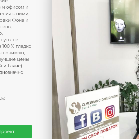
твие
ым офисом и
ения с ними,
новки Фона и
гены,
р,
инуты не
а 100 % гладко
 я понимаю,
 лучшие цены
 и Гаяне).
однозначно
ая
проект