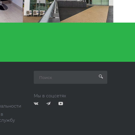
Мы в соцсетях
альности
 в
службу