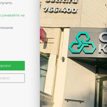
олучить
х
узнавайте на
клинике
проект
вопрос