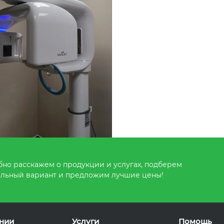
но расскажем о продукции и услугах, подберем
льный вариант и предложим лучшие цены!
нии
Услуги
Помощь