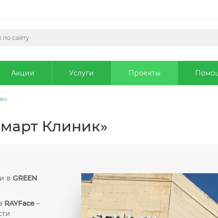
Акции
Услуги
Проекты
Помо
ик»
март Клиник»
ки в
GREEN
а
RAYFace
–
сти