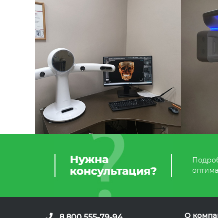
Подроб
оптима
О компа
8 800 555-79-94