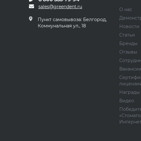
sales@greendent.ru
О нас
Демонст
Пункт самовывоза: Белгород,
Коммунальная ул., 18
Новости
Статьи
Бренды
Отзывы
Сотрудн
Ваканси
Сертифи
лицензи
Награды
Видео
Победите
«Стомато
Интернет