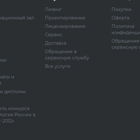
Лизинг
Покупки
рационный зал
Проектирование
Оферта
Лицензирование
Политика
конфиденци
Сервис
Обращение
Доставка
сервисную 
Обращение в
сервисную службу
ики
Все услуги
и
каты и
и
 и дипломы
ль конкурса
логия России в
-2012»