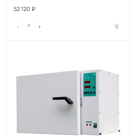
52 120 ₽
-
+