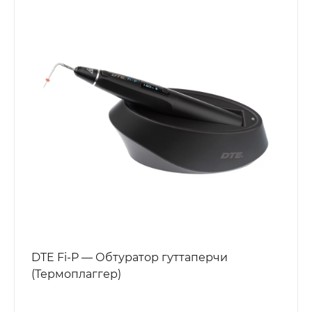
DTE Fi-P — Обтуратор гуттаперчи
(Термоплаггер)