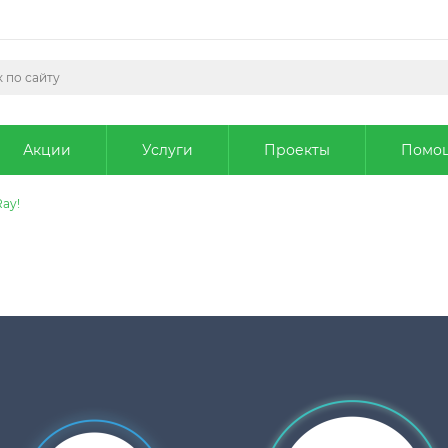
Акции
Услуги
Проекты
Помо
Ray!