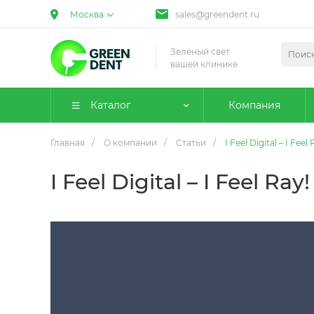
Москва
sales@greendent.ru
Зелёный свет
вашей клинике
Каталог
Компания
Главная
/
О компании
/
Статьи
/
I Feel Digital – I Feel 
I Feel Digital – I Feel Ray!