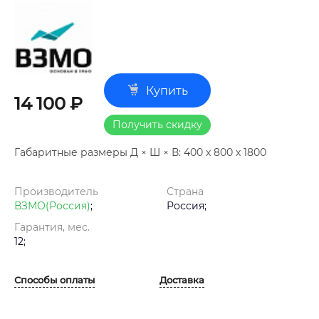
Купить
14 100 ₽
Получить скидку
Габаритные размеры Д × Ш × В: 400 х 800 х 1800
Производитель
Страна
ВЗМО(Россия)
;
Россия;
Гарантия, мес.
12;
Способы оплаты
Доставка