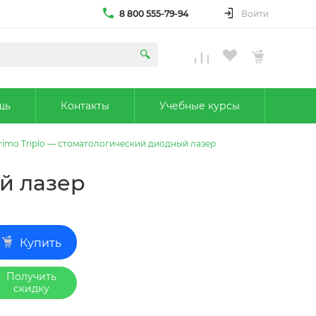
8 800 555-79-94
Войти
щь
Контакты
Учебные курсы
rimo Triplo — стоматологический диодный лазер
й лазер
Купить
Получить
скидку