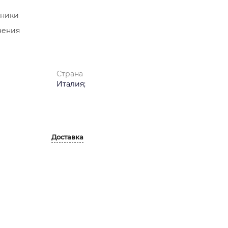
чники
чения
Страна
Италия;
Доставка