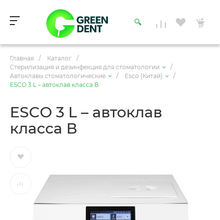
Главная
/
Каталог
/
Стерилизация и дезинфекция для стоматологии
/
Автоклавы стоматологические
/
Esco (Китай)
/
ESCO 3 L – автоклав класса В
ESCO 3 L – автоклав
класса В