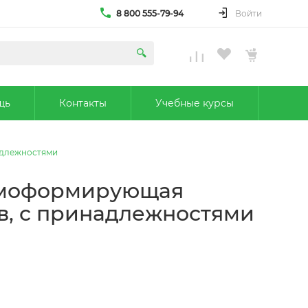
8 800 555-79-94
Войти
щь
Контакты
Учебные курсы
надлежностями
ермоформирующая
ов, с принадлежностями