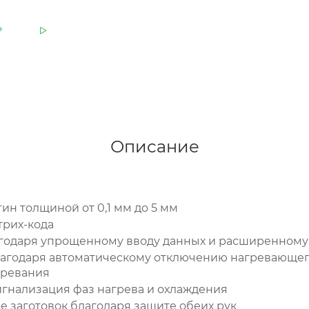
Описание
тин толщиной от 0,1 мм до 5 мм
трих-кода
агодаря упрощенному вводу данных и расширенном
лагодаря автоматическому отключению нагревающег
гревания
игнализация фаз нагрева и охлаждения
 заготовок благодаря защите обеих рук