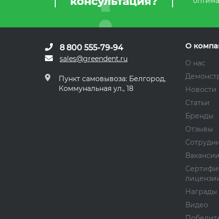
оптима
О компа
8 800 555-79-94
sales@greendent.ru
О нас
Демонст
Пункт самовывоза: Белгород,
Коммунальная ул., 18
Новости
Статьи
Бренды
Отзывы
Сотрудн
Ваканси
Сертифи
лицензи
Награды
Видео
Победите