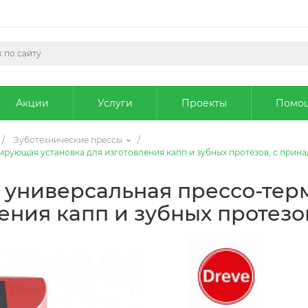
Акции
Услуги
Проекты
Помо
/
Зуботехнические прессы
/
ирующая установка для изготовления капп и зубных протезов, с при
 - универсальная прессо-т
ления капп и зубных протез