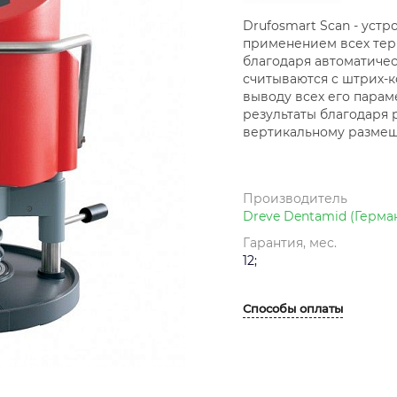
Drufosmart Scan - уст
применением всех тер
благодаря автоматиче
считываются с штрих-к
выводу всех его пара
результаты благодаря 
вертикальному размещ
Производитель
Dreve Dentamid (Герма
Гарантия, мес.
12;
Способы оплаты