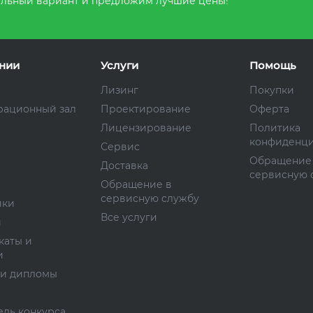
льный вариант и предложим лучшие цены!
нии
Услуги
Помощь
Лизинг
Покупки
рационный зал
Проектирование
Оферта
Лицензирование
Политика
конфиденци
Сервис
Обращение
Доставка
сервисную 
Обращение в
сервисную службу
ики
Все услуги
и
каты и
и
 и дипломы
ль конкурса