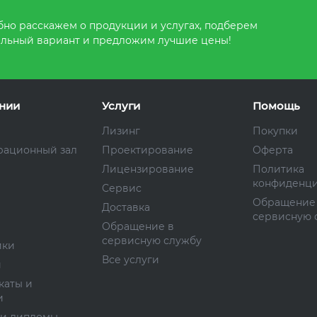
но расскажем о продукции и услугах, подберем
льный вариант и предложим лучшие цены!
нии
Услуги
Помощь
Лизинг
Покупки
рационный зал
Проектирование
Оферта
Лицензирование
Политика
конфиденци
Сервис
Обращение
Доставка
сервисную 
Обращение в
сервисную службу
ики
Все услуги
и
каты и
и