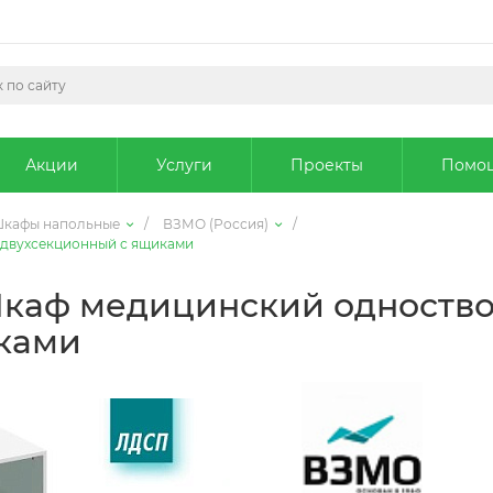
Акции
Услуги
Проекты
Помо
кафы напольные
/
ВЗМО (Россия)
/
двухсекционный с ящиками
каф медицинский одноств
ками