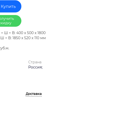
Купить
олучить
скидку
 Ш × В: 400 х 500 х 1800
 × В: 1850 х 520 х 110 мм
уб.м.
Страна
Россия;
Доставка