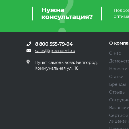
Подроб
оптима
О компа
8 800 555-79-94
sales@greendent.ru
О нас
Демонст
Пункт самовывоза: Белгород,
Коммунальная ул., 18
Новости
Статьи
Бренды
Отзывы
Сотрудн
Ваканси
Сертифи
лицензи