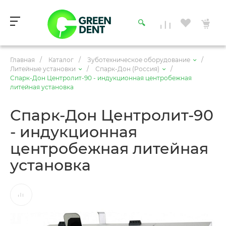
Главная
/
Каталог
/
Зуботехническое оборудование
/
Литейные установки
/
Спарк-Дон (Россия)
/
Спарк-Дон Центролит-90 - индукционная центробежная
литейная установка
Спарк-Дон Центролит-90
- индукционная
центробежная литейная
установка