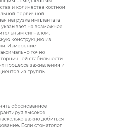
едующим немедленным
ества и количества костной
мальной первичной
ная нагрузка имплантата
 указывает на возможное
ительным сигналом,
кую конструкцию из
ии. Измерение
максимально точно
вторничной стабильности
х процесса заживления и
циентов из группы
инять обоснованное
арантируя высокое
насколько важно добиться
ование. Если стоматолог