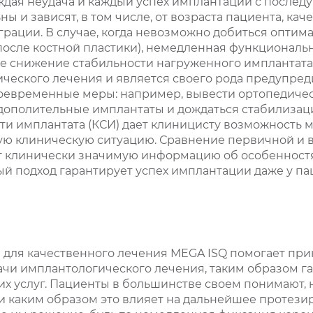
аждая неудача и каждый успех имплантации с посл
 и зависят, в том числе, от возраста пациента, кач
еграции. В случае, когда невозможно добиться опти
после костной пластики), немедленная функциональ
ое снижение стабильности нагруженного имплантата
ческого лечения и является своего рода предупред
евременные меры: например, вывести ортопедичес
 дополительные имплантаты и дождаться стабилизац
и имплантата (КСИ) дает клиницисту возможность 
ую клиническую ситуацию. Сравнение первичной и 
т клинически значимую информацию об особенностя
й подход гарантирует успех имплантации даже у па
 для качественного лечения MEGA ISQ помогает пр
ачи имплантологического лечения, таким образом г
их услуг. Пациенты в большинстве своем понимают, 
и каким образом это влияет на дальнейшее протезир