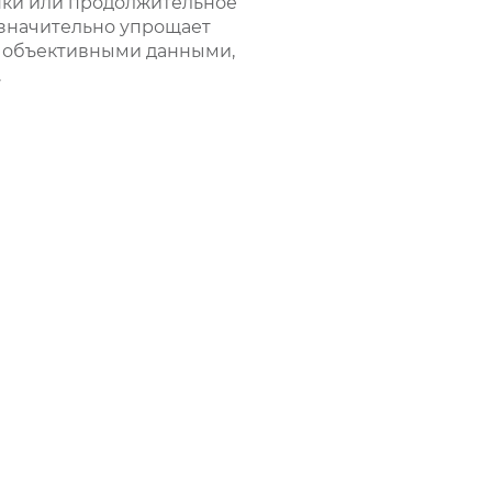
нки или продолжительное
Q значительно упрощает
я объективными данными,
.