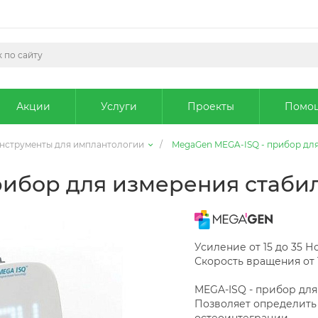
Акции
Услуги
Проекты
Помо
нструменты для имплантологии
/
MegaGen MEGA-ISQ - прибор для
рибор для измерения стаби
Усиление от 15 до 35 Н
Скорость вращения от 
MEGA-ISQ - прибор для
Позволяет определить
остеоинтеграции.