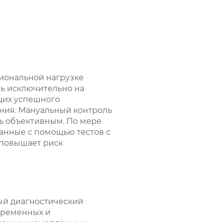
иональной нагрузке
сь исключительно на
щих успешного
ения. Мануальный контроль
ть объективным. По мере
анные с помощью тестов с
 повышает риск
ный диагностический
временных и