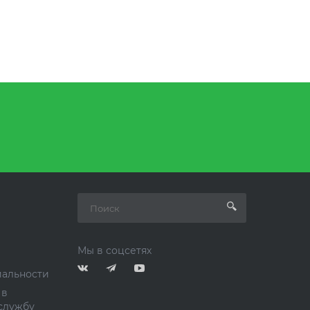
Мы в соцсетях
альности
 в
службу