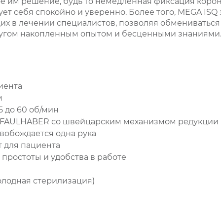
ое им решение, будь то немедленная фиксация коро
ует себя спокойно и уверенно. Более того, MEGA IS
х в лечении специалистов, позволяя обмениватьс
другом накопленным опытом и бесценными знаниями
иента
м
5 до 60 об/мин
FAULHABER со швейцарским механизмом редукции
свобождается одна рука
 для пациента
 простоты и удобства в работе
олодная стерилизация)