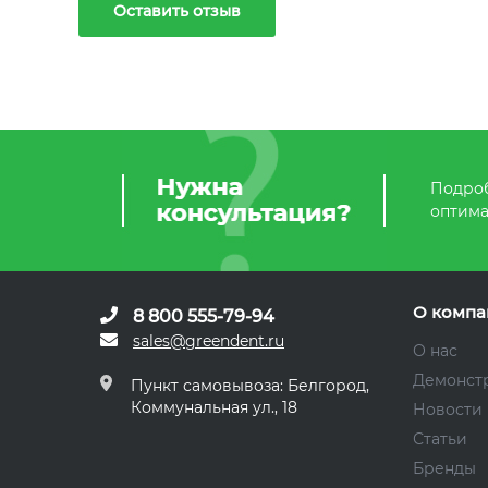
Оставить отзыв
Подроб
оптима
О компа
8 800 555-79-94
sales@greendent.ru
О нас
Демонст
Пункт самовывоза: Белгород,
Коммунальная ул., 18
Новости
Статьи
Бренды