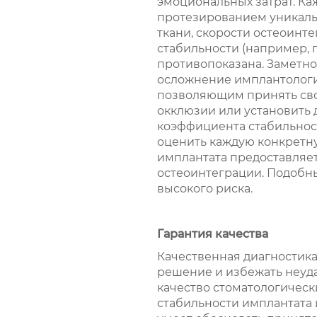
эмоциональных затрат. К
протезированием уникальны
ткани, скорости остеоинт
стабильности (например, 
противопоказана. Заметн
осложнение имплантологи
позволяющим принять сво
окклюзии или установить
коэффициента стабильност
оценить каждую конкретн
имплантата предоставляе
остеоинтеграции. Подобны
высокого риска.
Гарантия качества
Качественная диагностика
решение и избежать неуд
качество стоматологическ
стабильности имплантата 