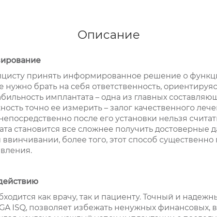
Описание
зирование
ицисту принять информированное решение о функц
е нужно брать на себя ответственность, ориентируя
бильность имплантата – одна из главных составляю
ность точно ее измерить – залог качественного леч
непосредственно после его установки нельзя счита
та становится все сложнее получить достоверные д
ввинчивании, более того, этот способ существенно
вления.
 действию
бходится как врачу, так и пациенту. Точный и надеж
GA ISQ, позволяет избежать ненужных финансовых, 