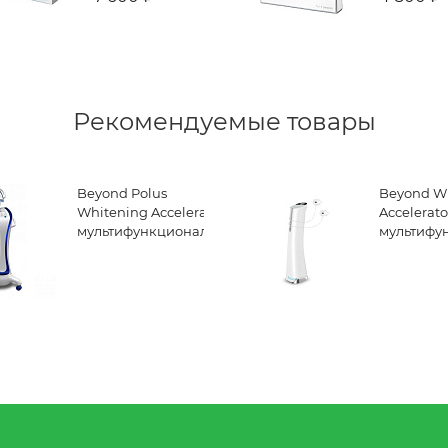
отбеливания
клиничес
отбелива
Рекомендуемые товары
Beyond Polus
Beyond W
Whitening Accelerator -
Accelerato
мультифункциональная
мультифу
комплексная система
комплекс
для
для
профессионального
професси
отбеливания зубов
отбелива