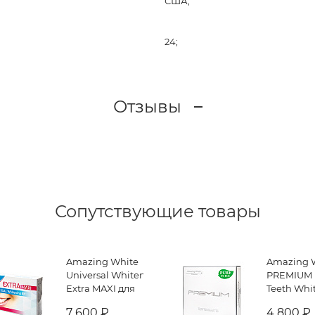
США;
24;
Отзывы
Сопутствующие товары
Amazing White
Amazing 
Universal Whitening
PREMIUM
Extra MAXI для
Teeth Whi
профессионального
Kit - набо
7 600 ₽
4 800 ₽