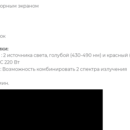
сорным экраном
рок
ики:
 2 источника света, голубой (430-490 нм) и красный 
С 220 Вт
: Возможность комбинировать 2 спектра излучения
мин.