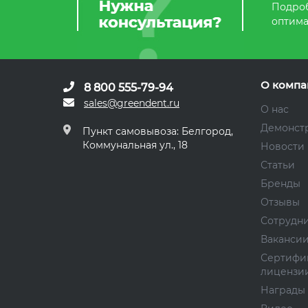
Подроб
оптима
О компа
8 800 555-79-94
sales@greendent.ru
О нас
Демонст
Пункт самовывоза: Белгород,
Коммунальная ул., 18
Новости
Статьи
Бренды
Отзывы
Сотрудн
Ваканси
Сертифи
лицензи
Награды