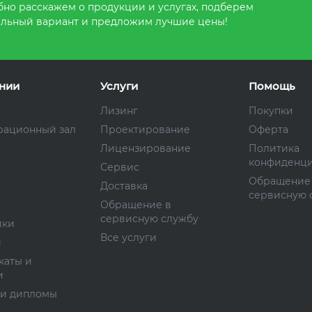
но расскажем о продукции и услугах, подберем
льный вариант и предложим лучшие цены!
нии
Услуги
Помощь
Лизинг
Покупки
рационный зал
Проектирование
Оферта
Лицензирование
Политика
конфиденци
Сервис
Обращение
Доставка
сервисную 
Обращение в
сервисную службу
ики
Все услуги
и
каты и
и
 и дипломы