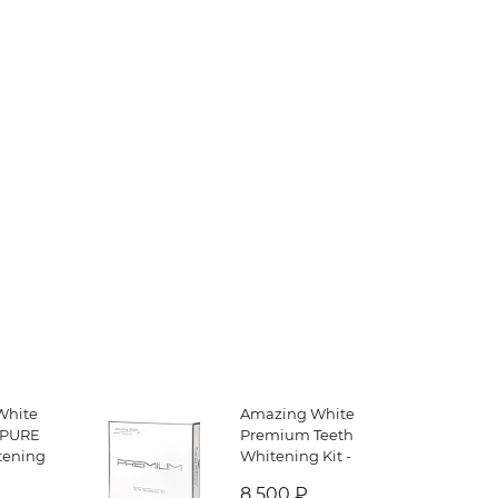
White
Amazing White
 PURE
Premium Teeth
tening
Whitening Kit -
р для
набор для
8 500 ₽