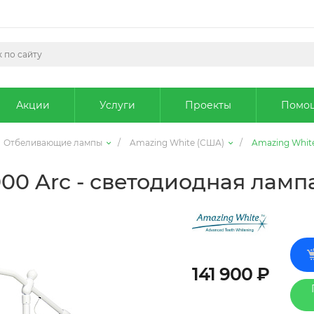
Акции
Услуги
Проекты
Помо
Отбеливающие лампы
/
Amazing White (США)
/
Amazing White
000 Arc - светодиодная ламп
141 900 ₽