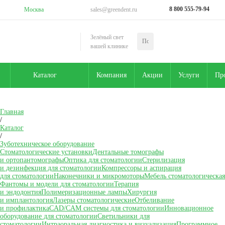
8 800 555-79-94
Москва
sales@greendent.ru
Зелёный свет
вашей клинике
Каталог
Компания
Акции
Услуги
Пр
Главная
/
Каталог
/
Зуботехническое оборудование
Стоматологические установки
Дентальные томографы
и ортопантомографы
Оптика для стоматологии
Стерилизация
и дезинфекция для стоматологии
Компрессоры и аспирация
для стоматологии
Наконечники и микромоторы
Мебель стоматологическая
Фантомы и модели для стоматологии
Терапия
и эндодонтия
Полимеризационные лампы
Хирургия
и имплантология
Лазеры стоматологические
Отбеливание
и профилактика
CAD/CAM системы для стоматологии
Инновационное
оборудование для стоматологии
Светильники для
стоматологии
Интраоральная диагностика и визуализация
Программное