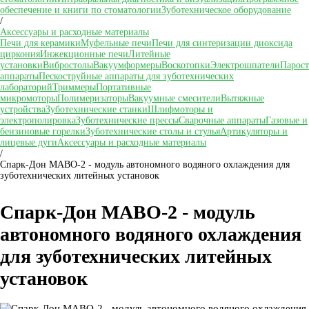
обеспечение и книги по стоматологии
Зуботехническое оборудование
/
Аксессуары и расходные материалы
Печи для керамики
Муфельные печи
Печи для синтеризации диоксида
циркония
Инжекционные печи
Литейные
установки
Вибростолы
Вакуумформеры
Воскотопки
Электрошпатели
Парос
аппараты
Пескоструйные аппараты для зуботехнических
лабораторий
Триммеры
Портативные
микромоторы
Полимеризаторы
Вакуумные смесители
Вытяжные
устройства
Зуботехнические станки
Шлифмоторы и
электрополировка
Зуботехнические прессы
Сварочные аппараты
Газовые и
бензиновые горелки
Зуботехнические столы и стулья
Артикуляторы и
лицевые дуги
Аксессуары и расходные материалы
/
Спарк-Дон МАВО-2 - модуль автономного водяного охлаждения для
зуботехнических литейных установок
Спарк-Дон МАВО-2 - модуль
автономного водяного охлаждения
для зуботехнических литейных
установок