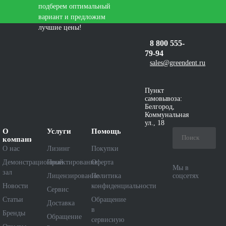
подберем оптимальный
вариант и предложим
лучшие цены!
8 800 555-
79-94
sales@greendent.ru
Пункт
самовывоза:
Белгород,
Коммунальная
ул., 18
О
Услуги
Помощь
компании
О нас
Лизинг
Покупки
Демонстрационный
Проектирование
Оферта
Мы в
зал
Лицензирование
Политика
соцсетях
Новости
конфиденциальности
Сервис
Статьи
Обращение
Доставка
в
Бренды
Обращение
сервисную