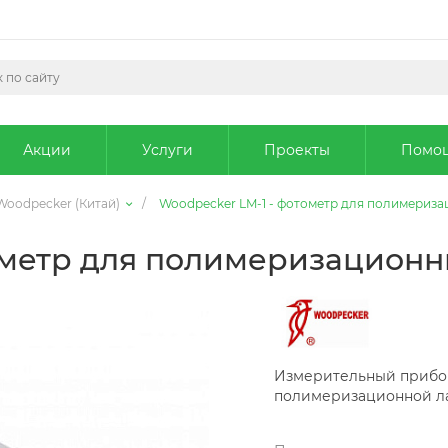
Акции
Услуги
Проекты
Помо
Woodpecker (Китай)
/
Woodpecker LM-1 - фотометр для полимериза
ометр для полимеризационн
Измерительный прибор
полимеризационной л