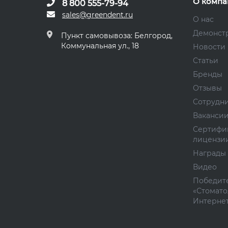
О компа
8 800 555-79-94
sales@greendent.ru
О нас
Демонст
Пункт самовывоза: Белгород,
Коммунальная ул., 18
Новости
Статьи
Бренды
Отзывы
Сотрудн
Ваканси
Сертифи
лицензи
Награды
Видео
Победите
«Стомато
Интернет