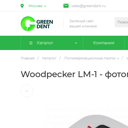
Москва
sales@greendent.ru
Зелёный свет
вашей клинике
Каталог
Компания
Главная
/
Каталог
/
Полимеризационные лампы
/
Woodpecker LM-1 - фот