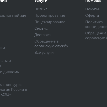
нии
Услуги
Помощь
Лизинг
Покупки
рационный зал
Проектирование
Оферта
Лицензирование
Политика
конфиденци
Сервис
Обращение
Доставка
сервисную 
Обращение в
сервисную службу
ики
Все услуги
и
каты и
и
 и дипломы
ль конкурса
логия России в
-2012»