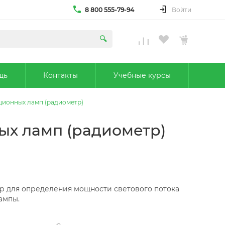
8 800 555-79-94
Войти
щь
Контакты
Учебные курсы
ционных ламп (радиометр)
ых ламп (радиометр)
 для определения мощности светового потока
ампы.